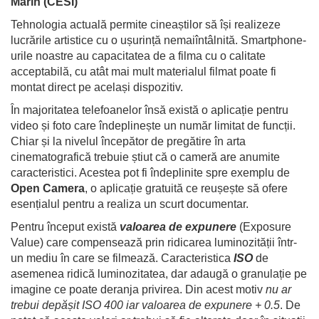
Marin (CESI)
Tehnologia actuală permite cineaștilor să își realizeze
lucrările artistice cu o ușurință nemaiîntâlnită. Smartphone-
urile noastre au capacitatea de a filma cu o calitate
acceptabilă, cu atât mai mult materialul filmat poate fi
montat direct pe același dispozitiv.
În majoritatea telefoanelor însă există o aplicație pentru
video și foto care îndeplinește un număr limitat de funcții.
Chiar și la nivelul începător de pregătire în arta
cinematografică trebuie știut că o cameră are anumite
caracteristici. Acestea pot fi îndeplinite spre exemplu de
Open Camera
, o aplicație gratuită ce reușește să ofere
esențialul pentru a realiza un scurt documentar.
Pentru început există
valoarea de expunere
(Exposure
Value) care compensează prin ridicarea luminozității într-
un mediu în care se filmează. Caracteristica
ISO
de
asemenea ridică luminozitatea, dar adaugă o granulație pe
imagine ce poate deranja privirea. Din acest motiv
nu ar
trebui depășit ISO 400 iar valoarea de expunere + 0.5
. De