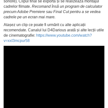
sonore). Clipul final se exportă și se realizează montajul
cadrelor filmate.
Recomand însă un program de calculator
precum Adobe Premiere sau Final Cut pentru a se vedea
cadrele pe un ecran mai mare.
Atașez un clip ce poate fi urmărit cu alte aplicații
recomendate. Canalul lui D4Darious arată și alte lecții utile
de cinematografie:
https://www.youtube.com/watch?
v=xxI3mcpur58