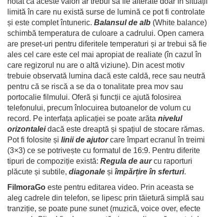
notat că aceste valori ar trebui să fie alterate doar în situații
limită în care nu există surse de lumină ce pot fi controlate
și este complet întuneric.
Balansul de alb
(White balance)
schimbă temperatura de culoare a cadrului. Open camera
are preset-uri pentru diferitele temperaturi și ar trebui să fie
ales cel care este cel mai apropiat de realiate (în cazul în
care regizorul nu are o altă viziune). Din acest motiv
trebuie observată lumina dacă este caldă, rece sau neutră
pentru că se riscă a se da o tonalitate prea mov sau
portocalie filmului. Oferă și funcții ce ajută folosirea
telefonului, precum înlocuirea butoanelor de volum cu
record. Pe interfața aplicației se poate arăta
nivelul
orizontalei
dacă este dreaptă și spațiul de stocare rămas.
Pot fi folosite și
linii de ajutor
care împart ecranul în treimi
(3×3) ce se potrivește cu formatul de 16:9. Pentru diferite
tipuri de compoziție există:
Regula de aur
cu raporturi
plăcute și subtile,
diagonale
și
împărțire în sferturi
.
FilmoraGo
este pentru editarea video. Prin aceasta se
aleg cadrele din telefon, se lipesc prin tăietură simplă sau
tranziție, se poate pune sunet (muzică, voice over, efecte