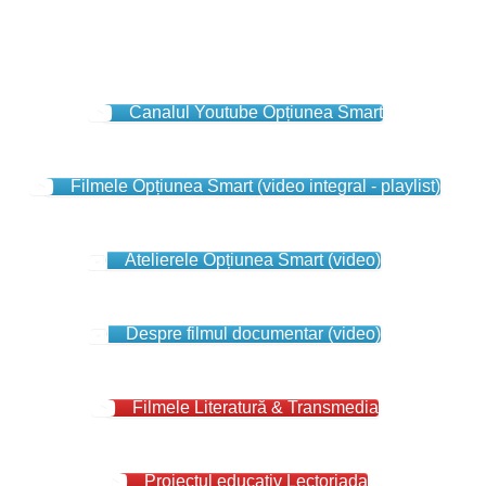
Canalul Youtube Opțiunea Smart
Filmele Opțiunea Smart (video integral - playlist)
Atelierele Opțiunea Smart (video)
Despre filmul documentar (video)
Filmele Literatură & Transmedia
Proiectul educativ Lectoriada