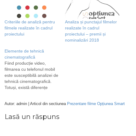
Criteriile de analiză pentru
Analiza și punctajul filmelor
filmele realizate în cadrul
realizate în cadrul
proiectului
proiectului – premii și
nominalizări 2018
Elemente de tehnică
cinematografică
Fiind producție video,
filmarea cu telefonul mobil
este susceptibilă analizei de
tehnică cinematografică.
Totuși, există diferențe
esențiale între filmele
realizate cu telefonul mobil
Autor: admin | Articol din sectiunea
Prezentare filme Opțiunea Smart
sau tableta și cele cu
camere profesionale. Cea
Lasă un răspuns
mai importantă diferență
este lipsa poziției de
„stație”, imagine preluată în