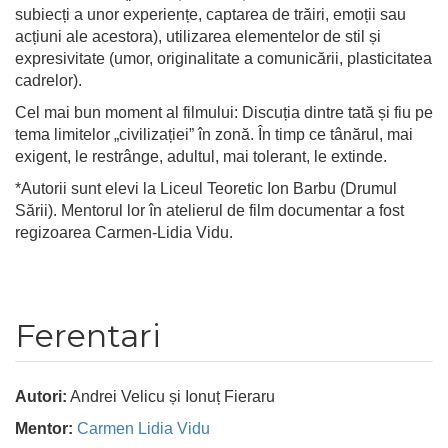
subiecți a unor experiențe, captarea de trăiri, emoții sau
acțiuni ale acestora), utilizarea elementelor de stil și
expresivitate (umor, originalitate a comunicării, plasticitatea
cadrelor).
Cel mai bun moment al filmului: Discuția dintre tată și fiu pe
tema limitelor „civilizației” în zonă. În timp ce tânărul, mai
exigent, le restrânge, adultul, mai tolerant, le extinde.
*Autorii sunt elevi la Liceul Teoretic Ion Barbu (Drumul
Sării). Mentorul lor în atelierul de film documentar a fost
regizoarea Carmen-Lidia Vidu.
Ferentari
Autori:
Andrei Velicu și Ionuț Fieraru
Mentor:
Carmen Lidia Vidu