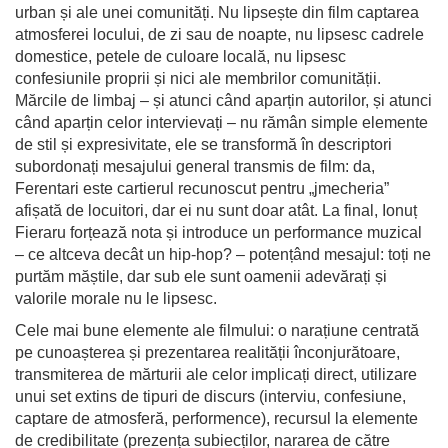
urban și ale unei comunități. Nu lipsește din film captarea
atmosferei locului, de zi sau de noapte, nu lipsesc cadrele
domestice, petele de culoare locală, nu lipsesc
confesiunile proprii și nici ale membrilor comunității.
Mărcile de limbaj – și atunci când aparțin autorilor, și atunci
când aparțin celor intervievați – nu rămân simple elemente
de stil și expresivitate, ele se transformă în descriptori
subordonați mesajului general transmis de film: da,
Ferentari este cartierul recunoscut pentru „jmecheria”
afișată de locuitori, dar ei nu sunt doar atât. La final, Ionuț
Fieraru forțează nota și introduce un performance muzical
– ce altceva decât un hip-hop? – potențând mesajul: toți ne
purtăm măștile, dar sub ele sunt oamenii adevărați și
valorile morale nu le lipsesc.
Cele mai bune elemente ale filmului: o narațiune centrată
pe cunoașterea și prezentarea realității înconjurătoare,
transmiterea de mărturii ale celor implicați direct, utilizare
unui set extins de tipuri de discurs (interviu, confesiune,
captare de atmosferă, performence), recursul la elemente
de credibilitate (prezența subiecților, nararea de către