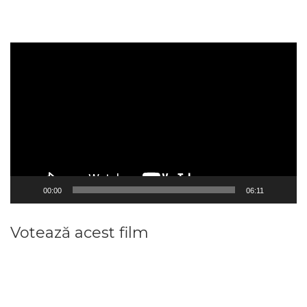
Player
video
00:00
06:11
Votează acest film