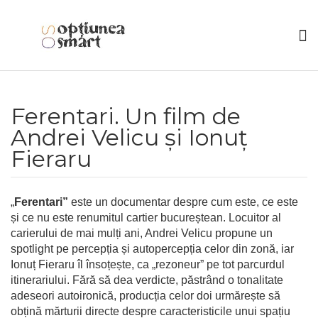
Ferentari. Un film de
Andrei Velicu și Ionuț
Fieraru
„
Ferentari”
este un documentar despre cum este, ce este
și ce nu este renumitul cartier bucureștean. Locuitor al
carierului de mai mulți ani, Andrei Velicu propune un
spotlight pe percepția și autopercepția celor din zonă, iar
Ionuț Fieraru îl însoțește, ca „rezoneur” pe tot parcurdul
itinerariului. Fără să dea verdicte, păstrând o tonalitate
adeseori autoironică, producția celor doi urmărește să
obțină mărturii directe despre caracteristicile unui spațiu